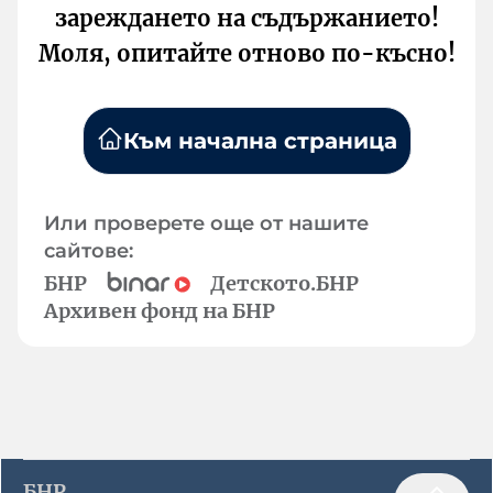
зареждането на съдържанието!
Моля, опитайте отново по-късно!
Към начална страница
Или проверете още от нашите
сайтове:
БНР
Детското.БНР
Архивен фонд на БНР
БНР