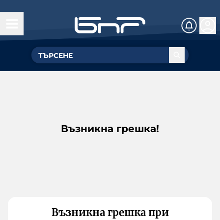
Възникна грешка!
Възникна грешка при