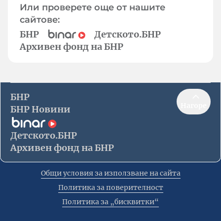
Или проверете още от нашите
сайтове:
БНР
Детското.БНР
Архивен фонд на БНР
БНР
Нагоре
БНР Новини
Детското.БНР
Архивен фонд на БНР
Общи условия за използване на сайта
Политика за поверителност
Политика за „бисквитки“