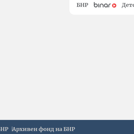
БНР
Дет
БНР
Архивен фонд на БНР