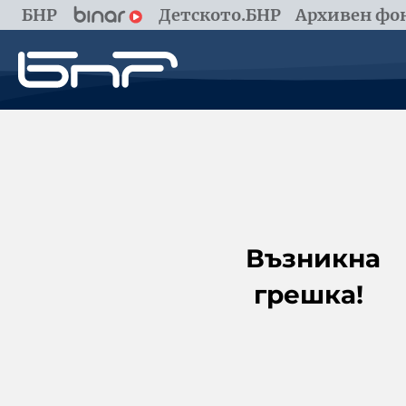
БНР
Детското.БНР
Архивен фон
Възникна
грешка!