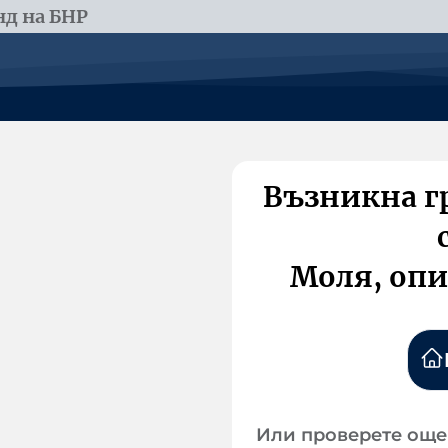
д на БНР
Възникна г
Моля, опи
Или проверете още 