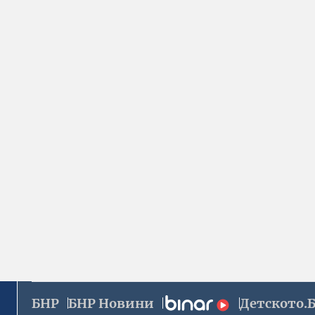
БНР
БНР Новини
Детското.