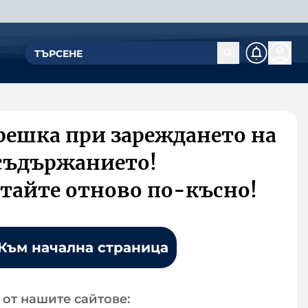
решка при зареждането на
съдържанието!
тайте отново по-късно!
Към начална страница
от нашите сайтове: