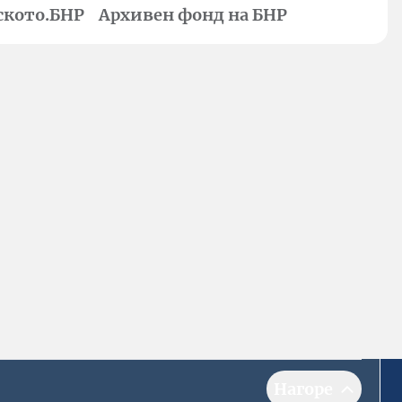
ското.БНР
Архивен фонд на БНР
Нагоре