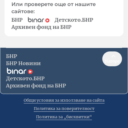
Или проверете още от нашите
сайтове:
БНР
Детското.БНР
Архивен фонд на БНР
БНР
Нагоре
БНР Новини
Детското.БНР
Архивен фонд на БНР
Общи условия за използване на сайта
Политика за поверителност
Политика за „бисквитки“