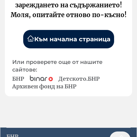
зареждането на съдържанието!
Моля, опитайте отново по-късно!
Към начална страница
Или проверете още от нашите
сайтове:
БНР
Детското.БНР
Архивен фонд на БНР
БНР