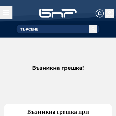
Възникна грешка!
Възникна грешка при