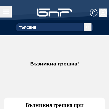
Възникна грешка!
Възникна грешка при