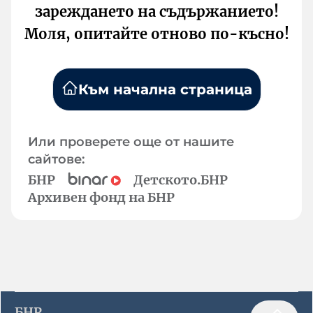
зареждането на съдържанието!
Моля, опитайте отново по-късно!
Към начална страница
Или проверете още от нашите
сайтове:
БНР
Детското.БНР
Архивен фонд на БНР
БНР