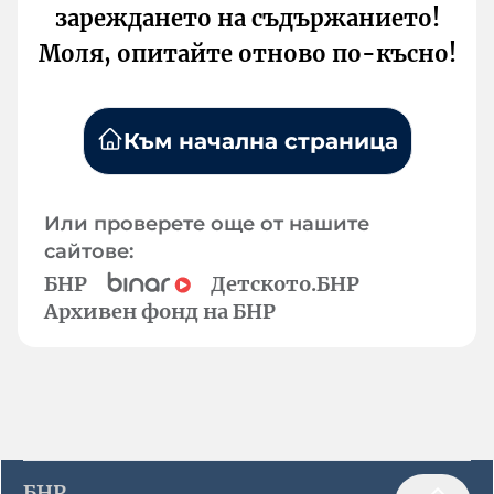
зареждането на съдържанието!
Моля, опитайте отново по-късно!
Към начална страница
Или проверете още от нашите
сайтове:
БНР
Детското.БНР
Архивен фонд на БНР
БНР