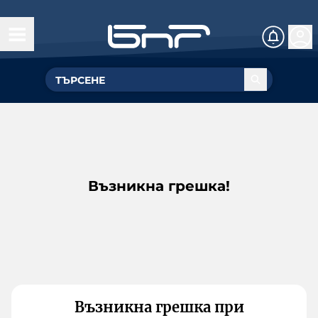
Възникна грешка!
Възникна грешка при