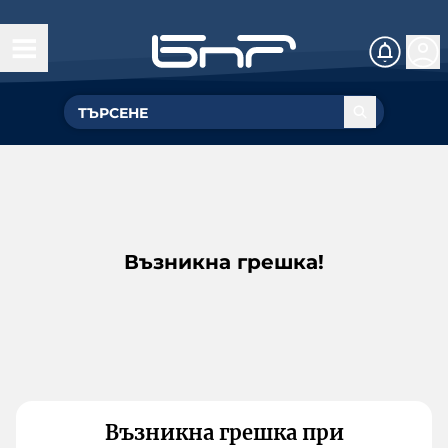
Възникна грешка!
Възникна грешка при