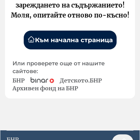
зареждането на съдържанието!
Моля, опитайте отново по-късно!
Към начална страница
Или проверете още от нашите
сайтове:
БНР
Детското.БНР
Архивен фонд на БНР
БНР