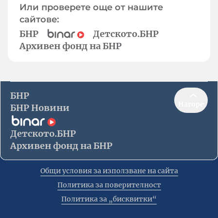
Или проверете още от нашите
сайтове:
БНР
Детското.БНР
Архивен фонд на БНР
БНР
Нагоре
БНР Новини
Детското.БНР
Архивен фонд на БНР
Общи условия за използване на сайта
Политика за поверителност
Политика за „бисквитки“