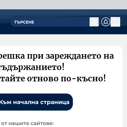
решка при зареждането на
съдържанието!
тайте отново по-късно!
Към начална страница
от нашите сайтове: