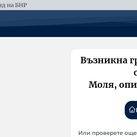
д на БНР
Възникна г
Моля, опи
Или проверете още 