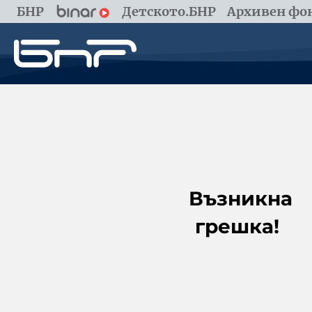
БНР
Детското.БНР
Архивен фон
Възникна
грешка!