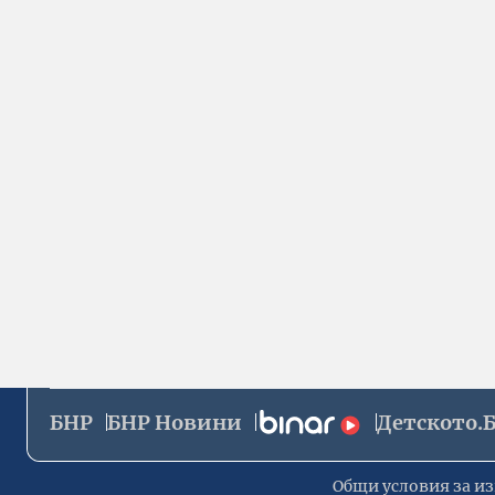
БНР
БНР Новини
Детското.
Общи условия за из