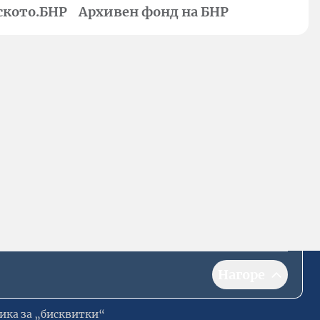
ското.БНР
Архивен фонд на БНР
Нагоре
ика за „бисквитки“