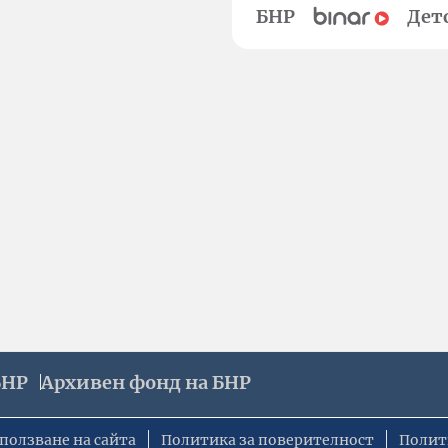
БНР
Дет
БНР
Архивен фонд на БНР
ползване на сайта
Политика за поверителност
Полит