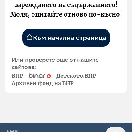
зареждането на съдържанието!
Моля, опитайте отново по-късно!
Към начална страница
Или проверете още от нашите
сайтове:
БНР
Детското.БНР
Архивен фонд на БНР
БНР