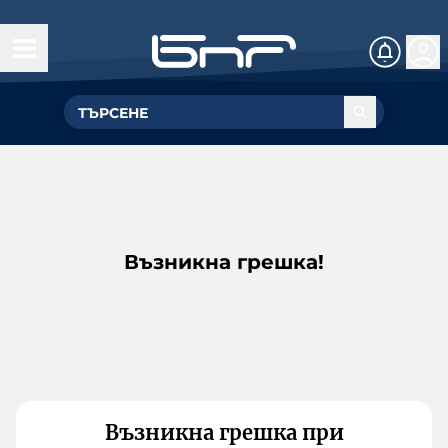
Възникна грешка!
Възникна грешка при