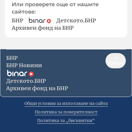
Или проверете още от нашите
сайтове:
БНР
Детското.БНР
Архивен фонд на БНР
БНР
Нагоре
БНР Новини
Детското.БНР
Архивен фонд на БНР
Общи условия за използване на сайта
Политика за поверителност
Политика за „бисквитки“