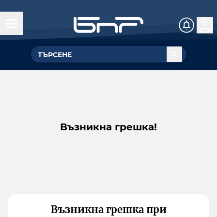
Възникна грешка!
Възникна грешка при