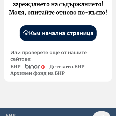
зареждането на съдържанието!
Моля, опитайте отново по-късно!
Към начална страница
Или проверете още от нашите
сайтове:
БНР
Детското.БНР
Архивен фонд на БНР
БНР