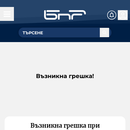
Възникна грешка!
Възникна грешка при