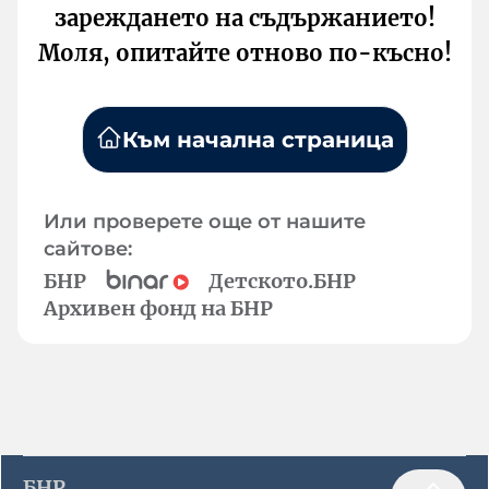
зареждането на съдържанието!
Моля, опитайте отново по-късно!
Към начална страница
Или проверете още от нашите
сайтове:
БНР
Детското.БНР
Архивен фонд на БНР
БНР