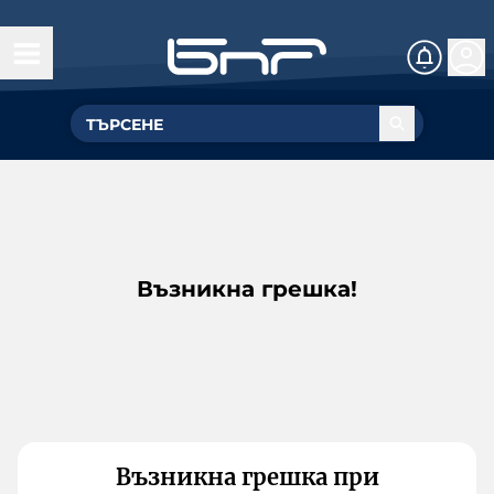
Възникна грешка!
Възникна грешка при