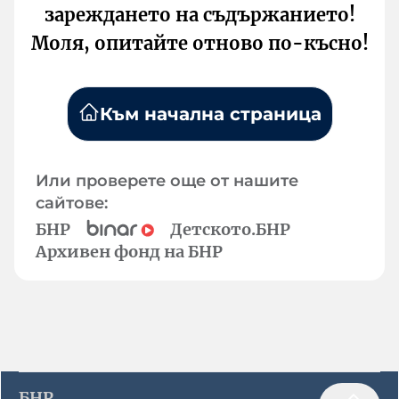
зареждането на съдържанието!
Моля, опитайте отново по-късно!
Към начална страница
Или проверете още от нашите
сайтове:
БНР
Детското.БНР
Архивен фонд на БНР
БНР