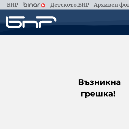
БНР
Детското.БНР
Архивен фон
Възникна
грешка!