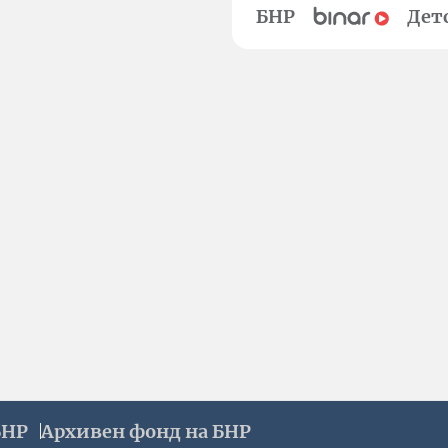
БНР
Дет
БНР
Архивен фонд на БНР