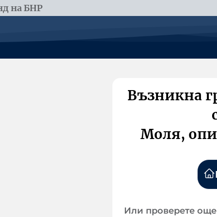
д на БНР
Възникна г
Моля, опи
Или проверете още 