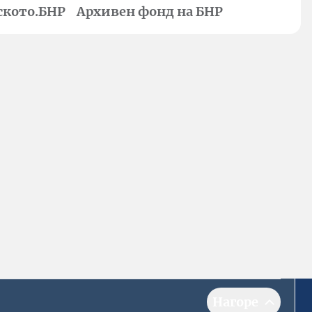
ското.БНР
Архивен фонд на БНР
Нагоре