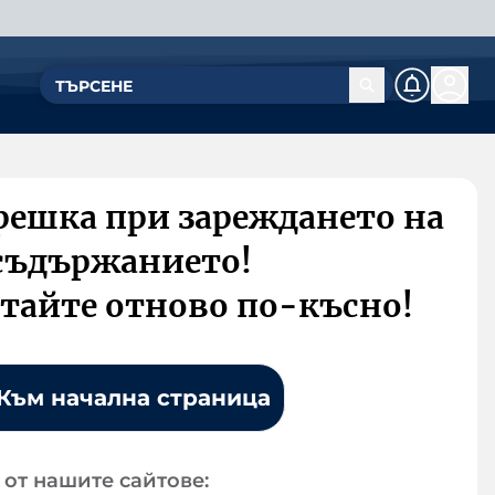
решка при зареждането на
съдържанието!
тайте отново по-късно!
Към начална страница
от нашите сайтове: