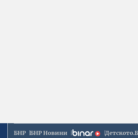
БНР
БНР Новини
Детското.