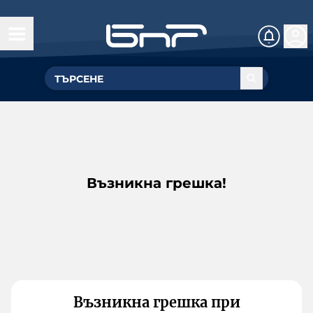
Възникна грешка!
Възникна грешка при