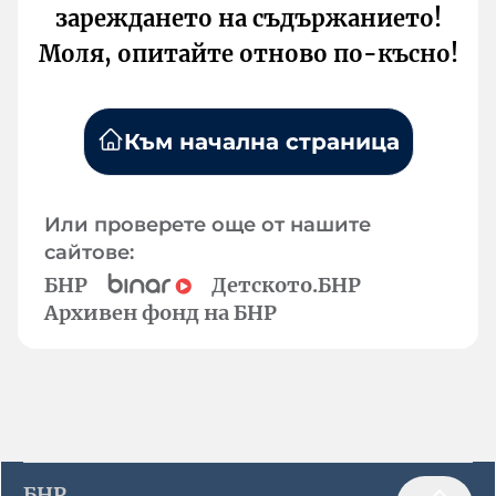
зареждането на съдържанието!
Моля, опитайте отново по-късно!
Към начална страница
Или проверете още от нашите
сайтове:
БНР
Детското.БНР
Архивен фонд на БНР
БНР