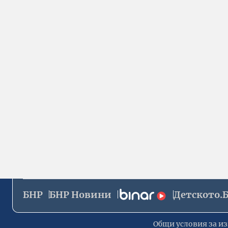
БНР
БНР Новини
Детското.
Общи условия за из