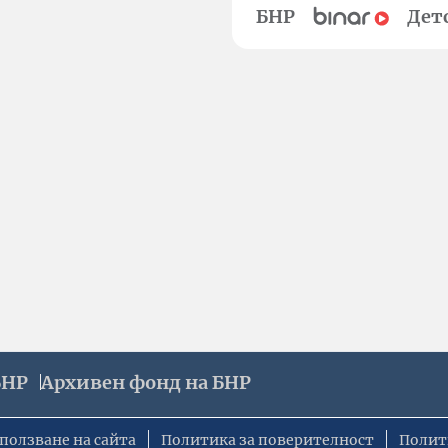
БНР
Дет
БНР
Архивен фонд на БНР
ползване на сайта
Политика за поверителност
Полит