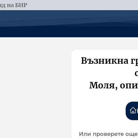
д на БНР
Възникна г
Моля, опи
Или проверете още 