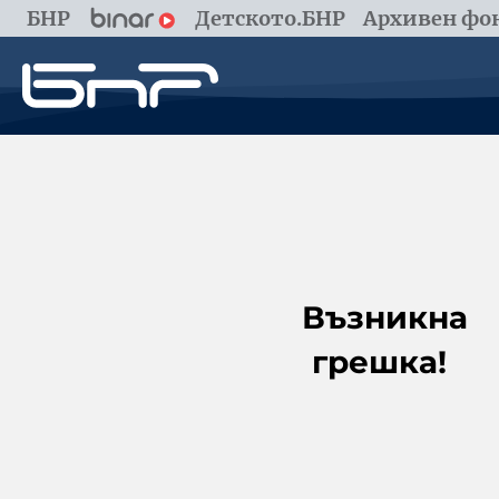
БНР
Детското.БНР
Архивен фон
Възникна
грешка!