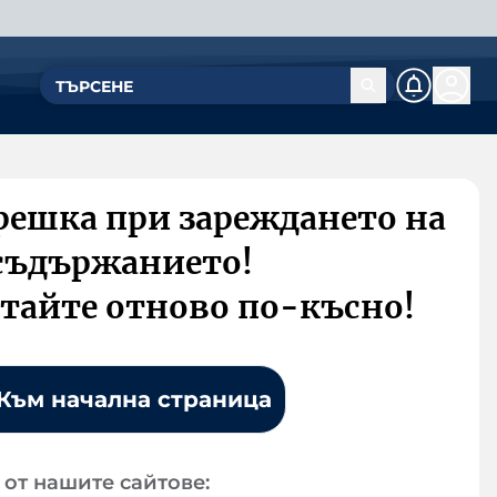
решка при зареждането на
съдържанието!
тайте отново по-късно!
Към начална страница
от нашите сайтове: