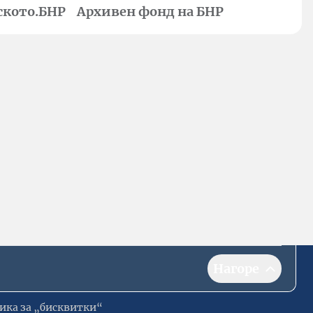
ското.БНР
Архивен фонд на БНР
Нагоре
ика за „бисквитки“