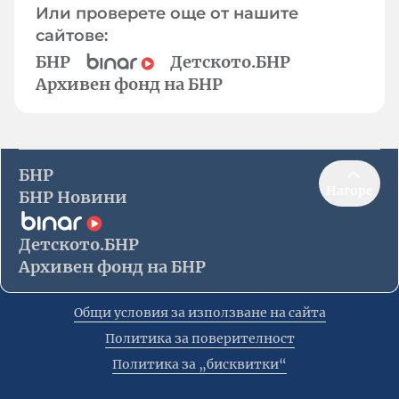
Или проверете още от нашите
сайтове:
БНР
Детското.БНР
Архивен фонд на БНР
БНР
Нагоре
БНР Новини
Детското.БНР
Архивен фонд на БНР
Общи условия за използване на сайта
Политика за поверителност
Политика за „бисквитки“