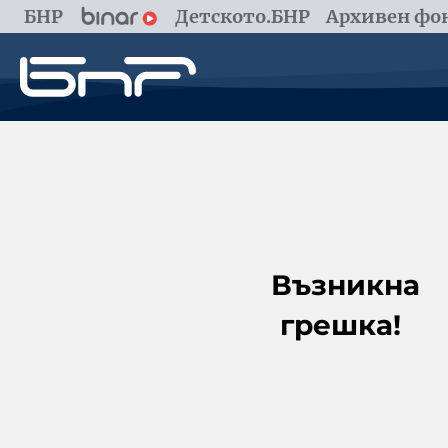
БНР
Детското.БНР
Архивен фон
Възникна
грешка!