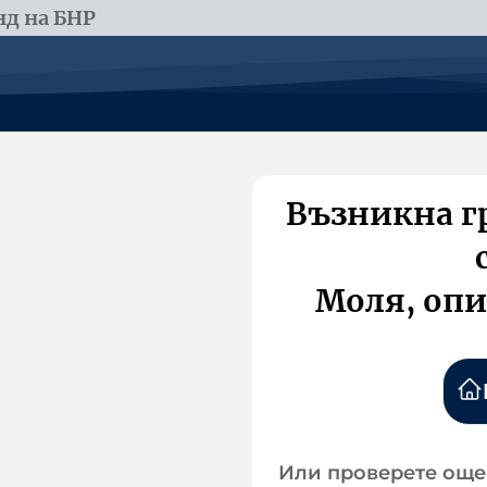
д на БНР
Възникна г
Моля, опи
Или проверете още 