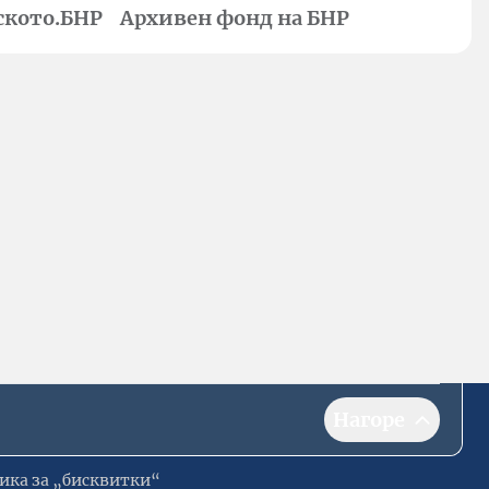
ското.БНР
Архивен фонд на БНР
Нагоре
ика за „бисквитки“