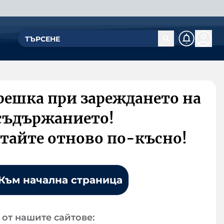
решка при зареждането на
съдържанието!
тайте отново по-късно!
Към начална страница
от нашите сайтове: