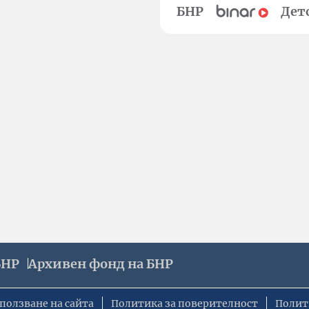
БНР
Дет
БНР
Архивен фонд на БНР
ползване на сайта
Политика за поверителност
Полит