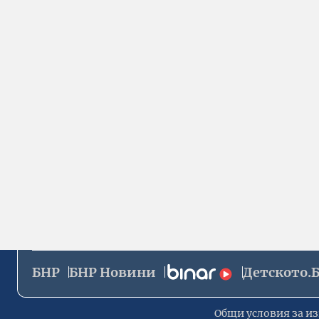
БНР
БНР Новини
Детското.
Общи условия за из