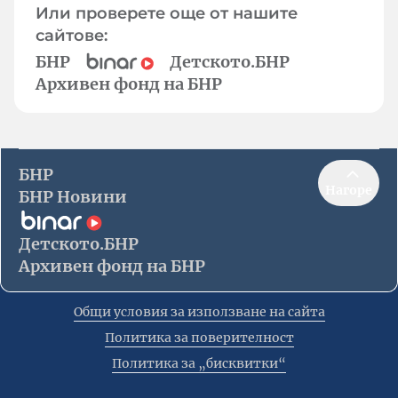
Или проверете още от нашите
сайтове:
БНР
Детското.БНР
Архивен фонд на БНР
БНР
Нагоре
БНР Новини
Детското.БНР
Архивен фонд на БНР
Общи условия за използване на сайта
Политика за поверителност
Политика за „бисквитки“