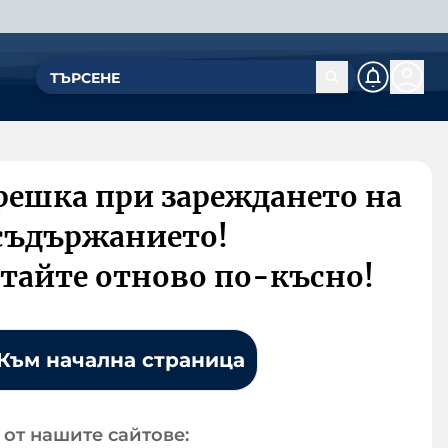
решка при зареждането на
съдържанието!
тайте отново по-късно!
Към начална страница
от нашите сайтове: