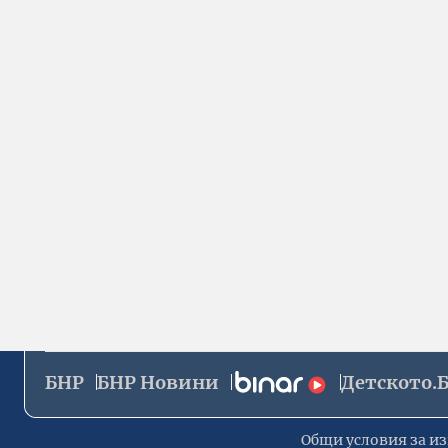
БНР
БНР Новини
Детското.
Общи условия за из