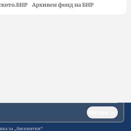
ското.БНР
Архивен фонд на БНР
Нагоре
ика за „бисквитки“