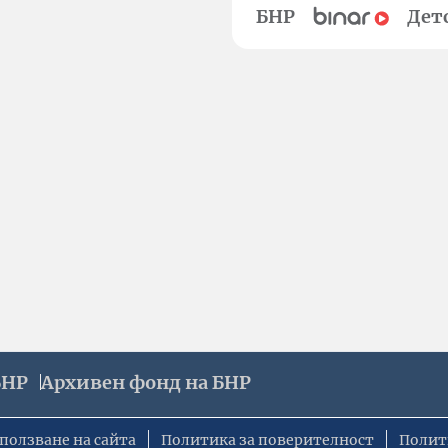
БНР
Дет
БНР
Архивен фонд на БНР
ползване на сайта
Политика за поверителност
Полит