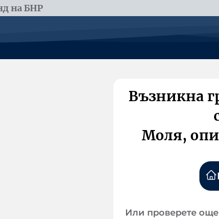
д на БНР
Възникна г
Моля, опи
Или проверете още 