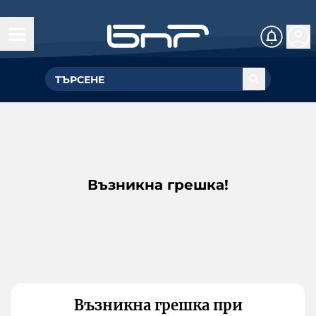
Възникна грешка!
Възникна грешка при