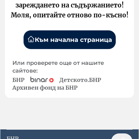
зареждането на съдържанието!
Моля, опитайте отново по-късно!
Към начална страница
Или проверете още от нашите
сайтове:
БНР
Детското.БНР
Архивен фонд на БНР
БНР