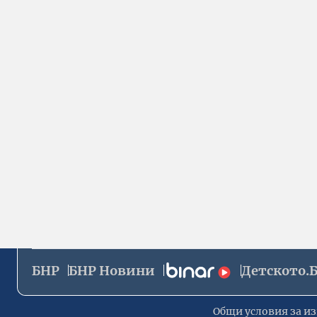
БНР
БНР Новини
Детското.
Общи условия за из