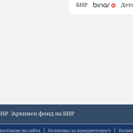
БНР
Дет
БНР
Архивен фонд на БНР
ползване на сайта
Политика за поверителност
Полит