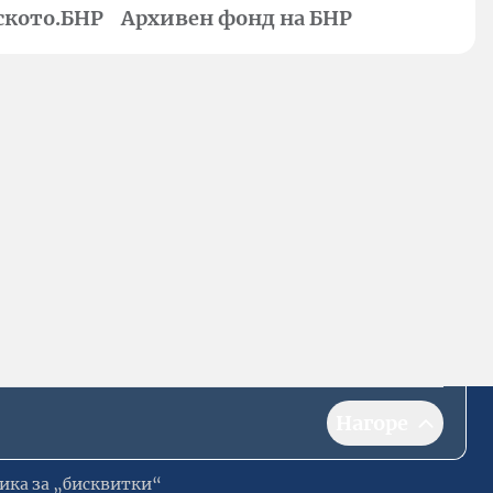
ското.БНР
Архивен фонд на БНР
Нагоре
ика за „бисквитки“