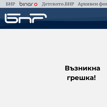
БНР
Детското.БНР
Архивен фон
Възникна
грешка!