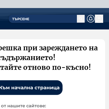
решка при зареждането на
съдържанието!
тайте отново по-късно!
Към начална страница
от нашите сайтове: