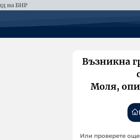
д на БНР
Възникна г
Моля, опи
Или проверете още 