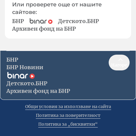
Или проверете още от нашите
сайтове:
БНР
Детското.БНР
Архивен фонд на БНР
БНР
Нагоре
БНР Новини
Детското.БНР
Архивен фонд на БНР
Общи условия за използване на сайта
Политика за поверителност
Политика за „бисквитки“