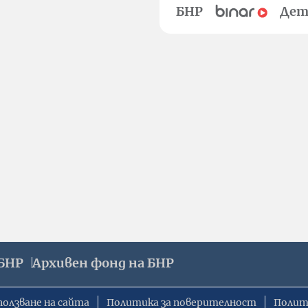
БНР
Дет
БНР
Архивен фонд на БНР
ползване на сайта
Политика за поверителност
Полит