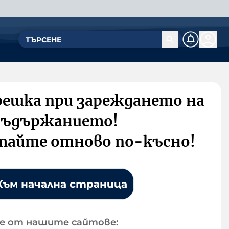
решка при зареждането на
съдържанието!
тайте отново по-късно!
Към начална страница
е от нашите сайтове: