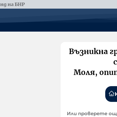
нд на БНР
Възникна г
Моля, опи
Или проверете ощ