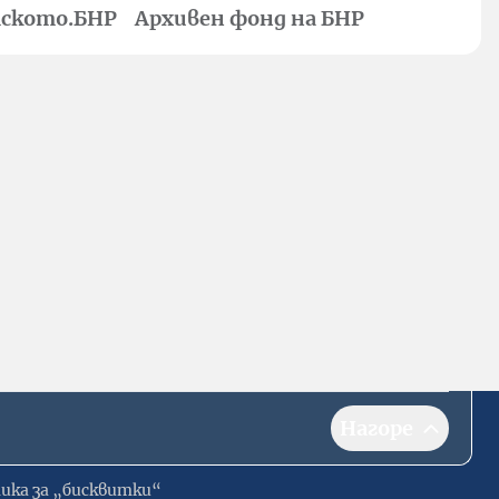
ското.БНР
Архивен фонд на БНР
Нагоре
ика за „бисквитки“