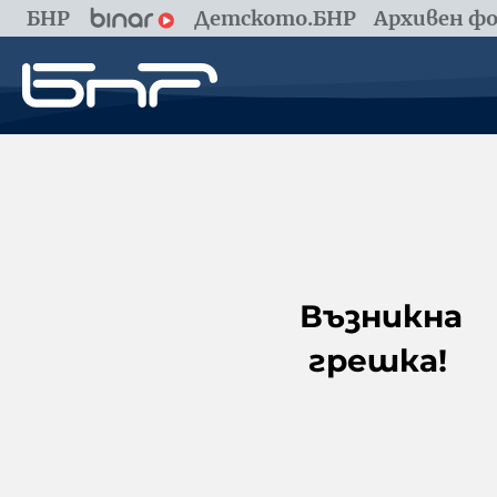
БНР
Детското.БНР
Архивен фо
Възникна
грешка!