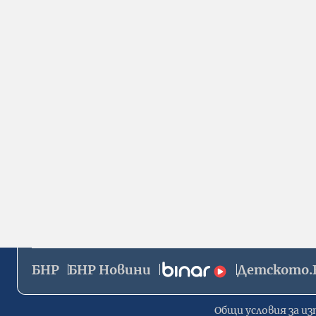
БНР
БНР Новини
Детското.
Общи условия за из