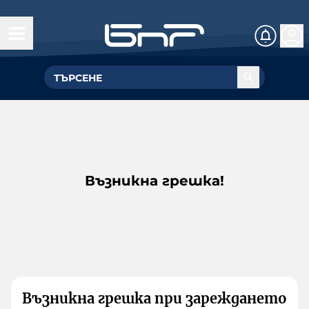
Възникна грешка!
Възникна грешка при зареждането