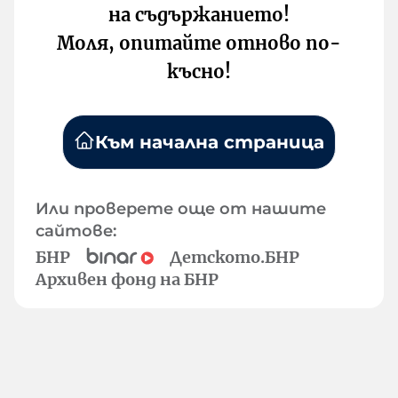
на съдържанието!
Моля, опитайте отново по-
късно!
Към начална страница
Или проверете още от нашите
сайтове:
БНР
Детското.БНР
Архивен фонд на БНР