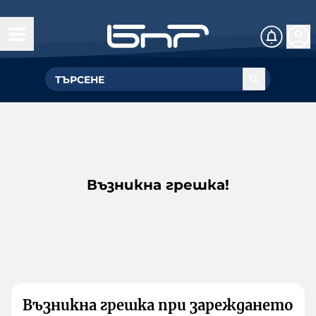
Възникна грешка!
Възникна грешка при зареждането