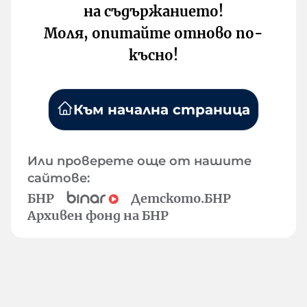
на съдържанието!
Моля, опитайте отново по-
късно!
Към начална страница
Или проверете още от нашите
сайтове:
БНР
Детското.БНР
Архивен фонд на БНР