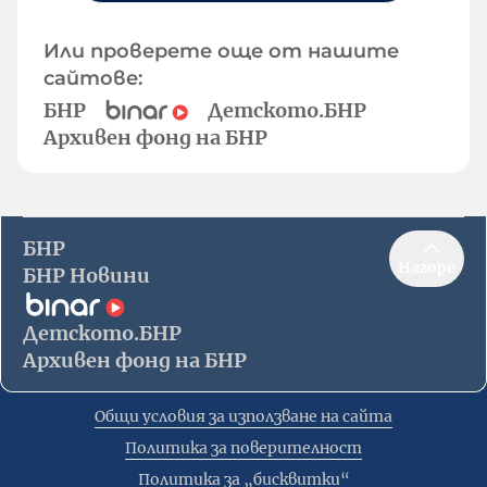
Или проверете още от нашите
сайтове:
БНР
Детското.БНР
Архивен фонд на БНР
БНР
Нагоре
БНР Новини
Детското.БНР
Архивен фонд на БНР
Общи условия за използване на сайта
Политика за поверителност
Политика за „бисквитки“