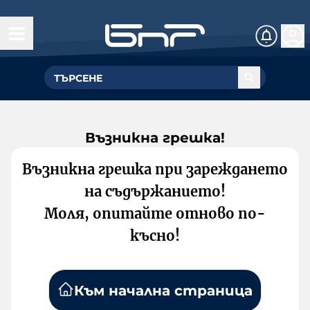
Възникна грешка!
Възникна грешка при зареждането
на съдържанието!
Моля, опитайте отново по-
късно!
Към начална страница