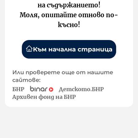
на съдържанието!
Моля, опитайте отново по-
късно!
Към начална страница
Или проверете още от нашите
сайтове:
БНР
Детското.БНР
Архивен фонд на БНР