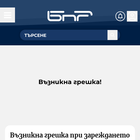
Възникна грешка!
Възникна грешка при зареждането