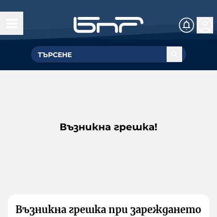
Възникна грешка!
Възникна грешка при зареждането