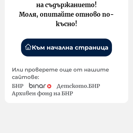
на съдържанието!
Моля, опитайте отново по-
късно!
Към начална страница
Или проверете още от нашите
сайтове:
БНР
Детското.БНР
Архивен фонд на БНР