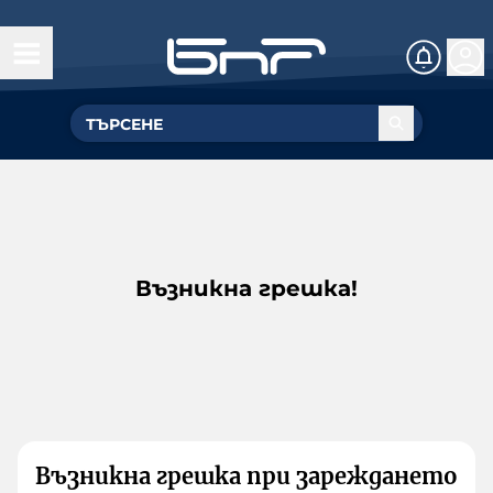
Възникна грешка!
Възникна грешка при зареждането