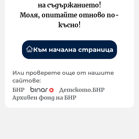
на съдържанието!
Моля, опитайте отново по-
късно!
Към начална страница
Или проверете още от нашите
сайтове:
БНР
Детското.БНР
Архивен фонд на БНР