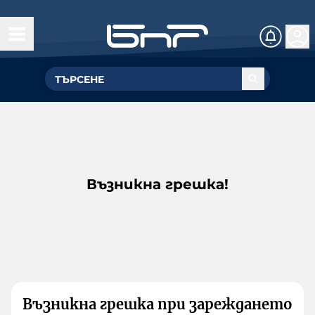
Възникна грешка!
Възникна грешка при зареждането