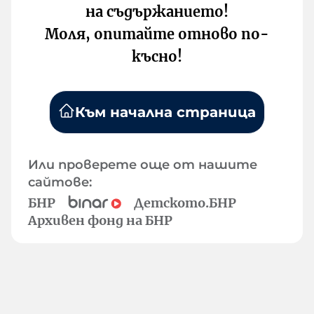
на съдържанието!
Моля, опитайте отново по-
късно!
Към начална страница
Или проверете още от нашите
сайтове:
БНР
Детското.БНР
Архивен фонд на БНР