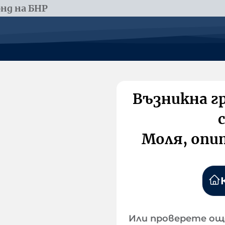
нд на БНР
Възникна г
Моля, опи
Или проверете ощ