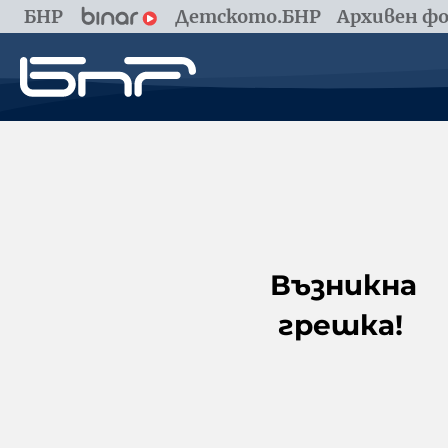
БНР
Детското.БНР
Архивен фо
Възникна
грешка!