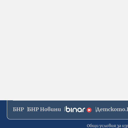
БНР
БНР Новини
Детското.
Общи условия за из