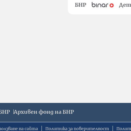
БНР
Дет
БНР
Архивен фонд на БНР
ползване на сайта
Политика за поверителност
Полит