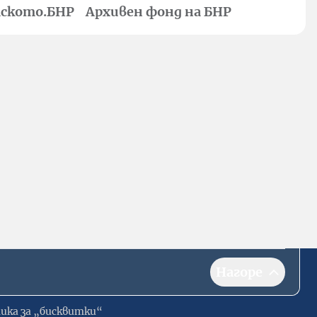
ското.БНР
Архивен фонд на БНР
Нагоре
ика за „бисквитки“