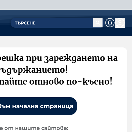
решка при зареждането на
съдържанието!
тайте отново по-късно!
Към начална страница
е от нашите сайтове: