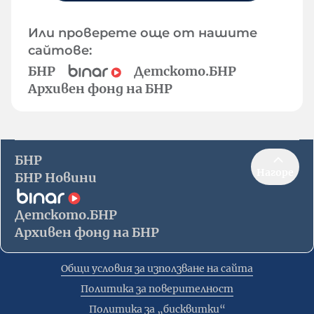
Или проверете още от нашите
сайтове:
БНР
Детското.БНР
Архивен фонд на БНР
БНР
Нагоре
БНР Новини
Детското.БНР
Архивен фонд на БНР
Общи условия за използване на сайта
Политика за поверителност
Политика за „бисквитки“