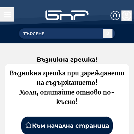
Възникна грешка!
Възникна грешка при зареждането
на съдържанието!
Моля, опитайте отново по-
късно!
Към начална страница