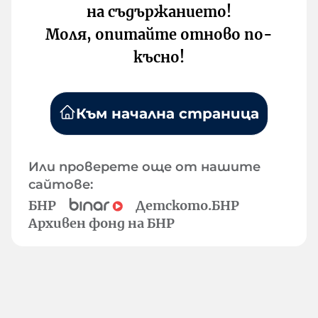
на съдържанието!
Моля, опитайте отново по-
късно!
Към начална страница
Или проверете още от нашите
сайтове:
БНР
Детското.БНР
Архивен фонд на БНР