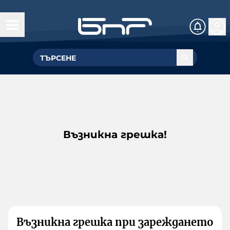
Възникна грешка!
Възникна грешка при зареждането