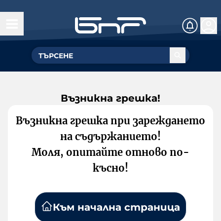
Възникна грешка!
Възникна грешка при зареждането
на съдържанието!
Моля, опитайте отново по-
късно!
Към начална страница