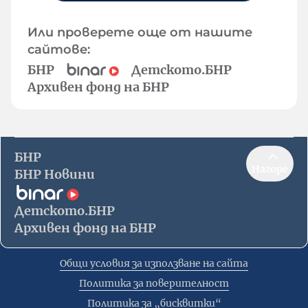
Или проверете още от нашите
сайтове:
БНР
Детското.БНР
Архивен фонд на БНР
БНР
Нагоре
БНР Новини
Детското.БНР
Архивен фонд на БНР
Общи условия за използване на сайта
Политика за поверителност
Политика за „бисквитки“