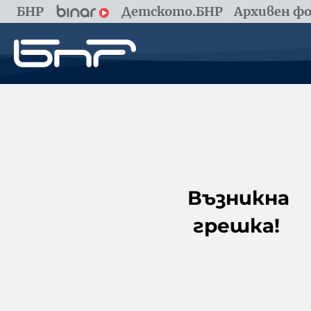
БНР
Детското.БНР
Архивен фо
Възникна
грешка!