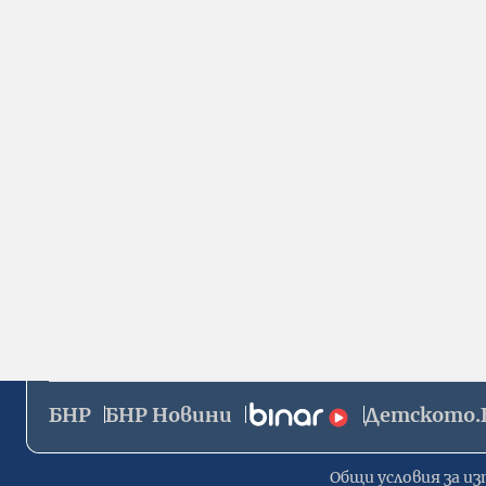
БНР
БНР Новини
Детското.
Общи условия за из