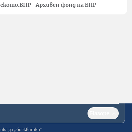
ското.БНР
Архивен фонд на БНР
Нагоре
ика за „бисквитки“