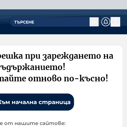
решка при зареждането на
съдържанието!
тайте отново по-късно!
Към начална страница
е от нашите сайтове: