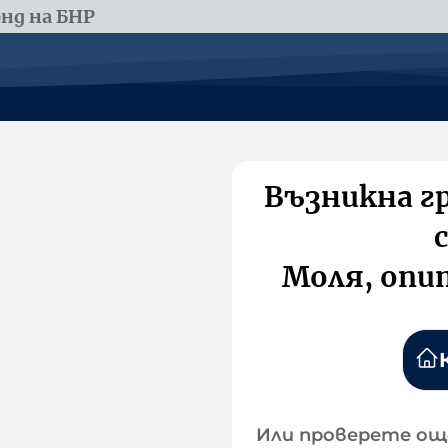
нд на БНР
Възникна г
Моля, опи
Или проверете ощ