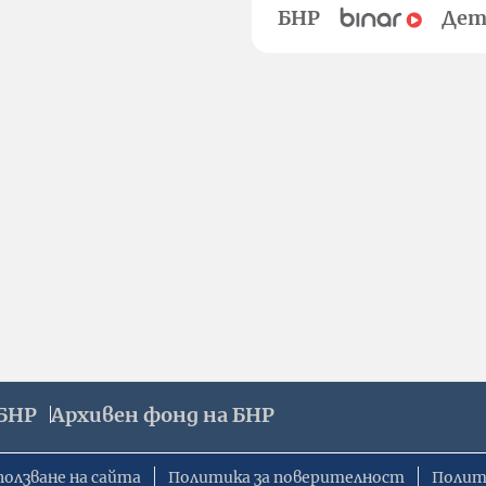
БНР
Дет
БНР
Архивен фонд на БНР
ползване на сайта
Политика за поверителност
Полит