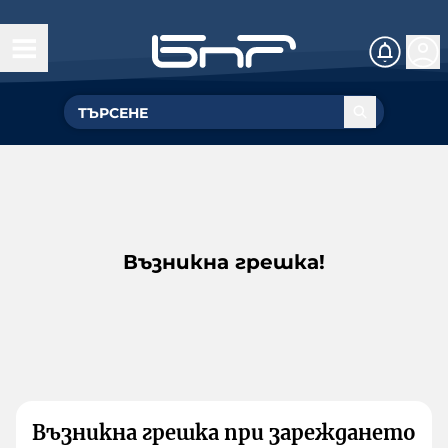
Възникна грешка!
Възникна грешка при зареждането