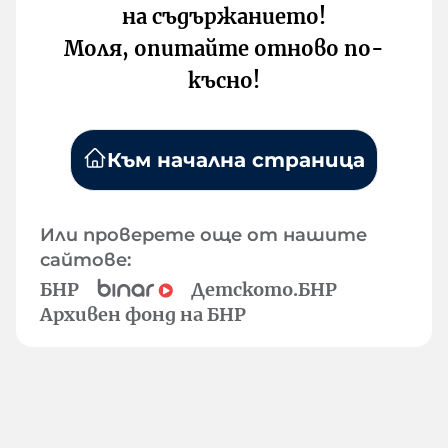
на съдържанието!
Моля, опитайте отново по-
късно!
Към начална страница
Или проверете още от нашите
сайтове:
БНР
Детското.БНР
Архивен фонд на БНР