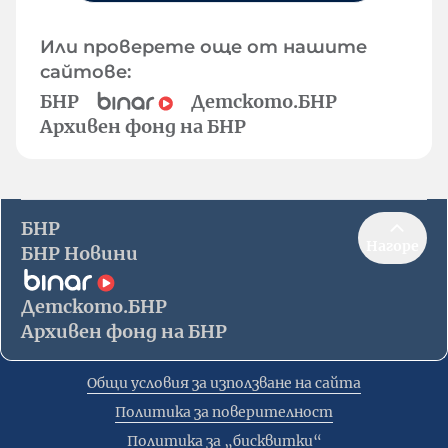
Или проверете още от нашите
сайтове:
БНР
Детското.БНР
Архивен фонд на БНР
БНР
Нагоре
БНР Новини
Детското.БНР
Архивен фонд на БНР
Общи условия за използване на сайта
Политика за поверителност
Политика за „бисквитки“