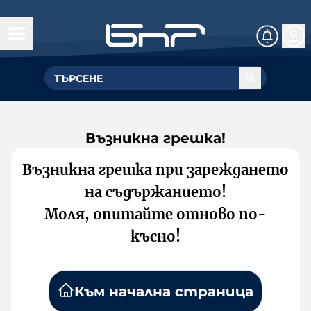
Възникна грешка!
Възникна грешка при зареждането
на съдържанието!
Моля, опитайте отново по-
късно!
Към начална страница