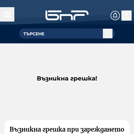
Възникна грешка!
Възникна грешка при зареждането