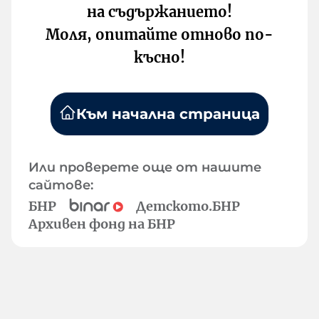
на съдържанието!
Моля, опитайте отново по-
късно!
Към начална страница
Или проверете още от нашите
сайтове:
БНР
Детското.БНР
Архивен фонд на БНР