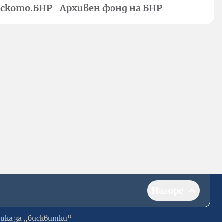
ското.БНР
Архивен фонд на БНР
Нагоре
ика за „бисквитки“