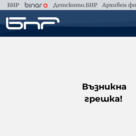
БНР
Детското.БНР
Архивен фо
Възникна
грешка!