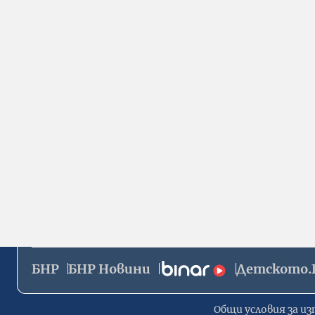
БНР
БНР Новини
Детското.
Общи условия за из