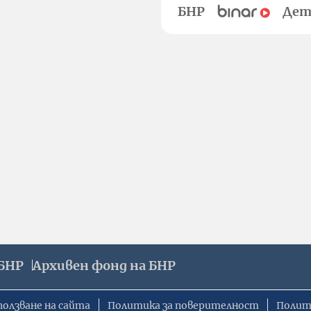
БНР
Дет
БНР
Архивен фонд на БНР
ползване на сайта
Политика за поверителност
Полит