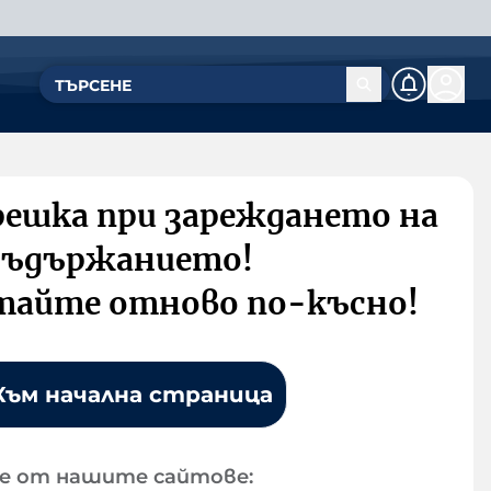
решка при зареждането на
съдържанието!
тайте отново по-късно!
Към начална страница
е от нашите сайтове: