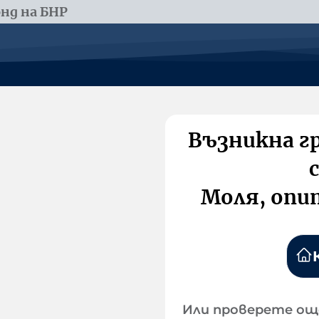
нд на БНР
Възникна г
Моля, опи
Или проверете ощ