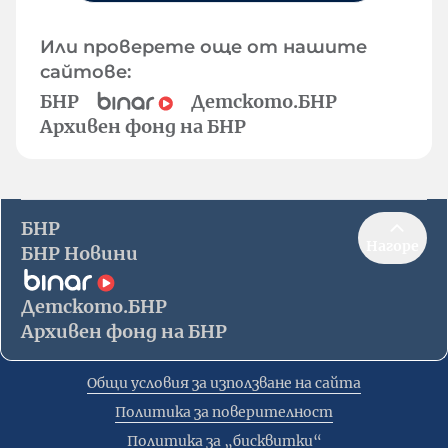
Или проверете още от нашите
сайтове:
БНР
Детското.БНР
Архивен фонд на БНР
БНР
Нагоре
БНР Новини
Детското.БНР
Архивен фонд на БНР
Общи условия за използване на сайта
Политика за поверителност
Политика за „бисквитки“