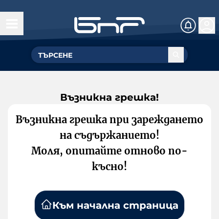
Възникна грешка!
Възникна грешка при зареждането
на съдържанието!
Моля, опитайте отново по-
късно!
Към начална страница