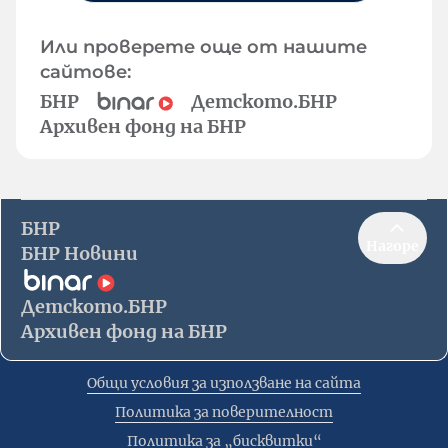
Или проверете още от нашите
сайтове:
БНР
Детското.БНР
Архивен фонд на БНР
БНР
Нагоре
БНР Новини
Детското.БНР
Архивен фонд на БНР
Общи условия за използване на сайта
Политика за поверителност
Политика за „бисквитки“