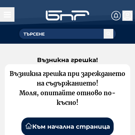
Възникна грешка!
Възникна грешка при зареждането
на съдържанието!
Моля, опитайте отново по-
късно!
Към начална страница