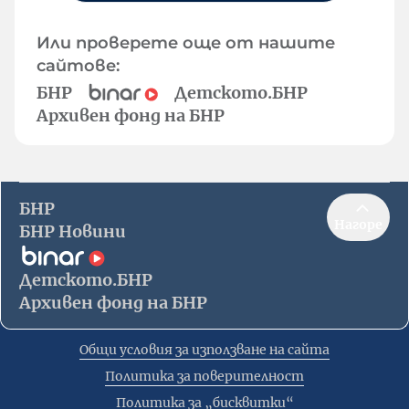
Или проверете още от нашите
сайтове:
БНР
Детското.БНР
Архивен фонд на БНР
БНР
Нагоре
БНР Новини
Детското.БНР
Архивен фонд на БНР
Общи условия за използване на сайта
Политика за поверителност
Политика за „бисквитки“