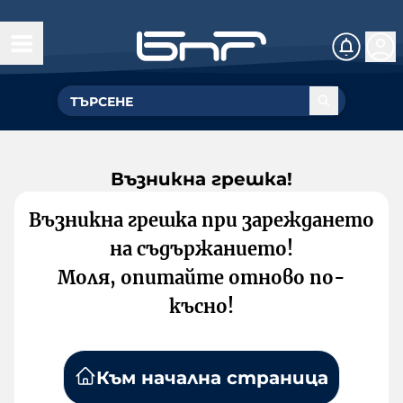
Възникна грешка!
Възникна грешка при зареждането
на съдържанието!
Моля, опитайте отново по-
късно!
Към начална страница