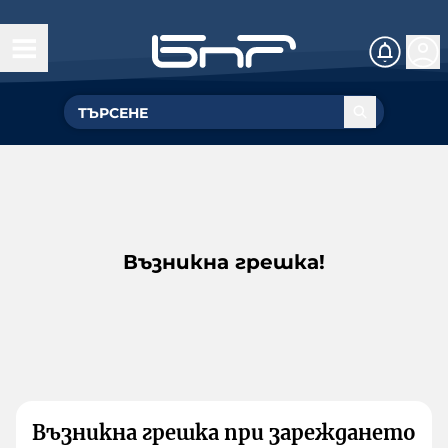
Възникна грешка!
Възникна грешка при зареждането