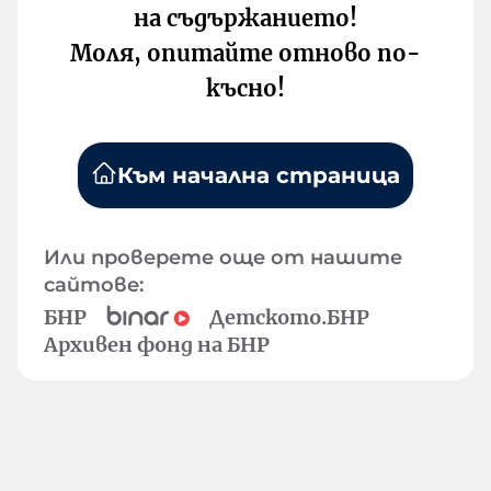
на съдържанието!
Моля, опитайте отново по-
късно!
Към начална страница
Или проверете още от нашите
сайтове:
БНР
Детското.БНР
Архивен фонд на БНР