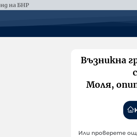
нд на БНР
Възникна г
Моля, опи
Или проверете ощ