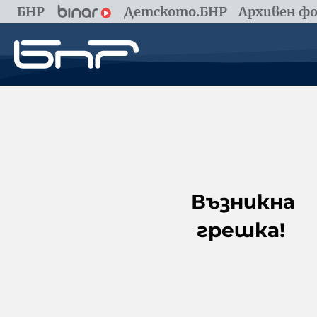
БНР
Детското.БНР
Архивен фо
Възникна
грешка!