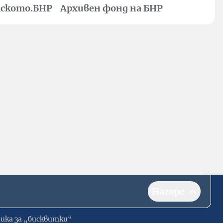
ското.БНР
Архивен фонд на БНР
Нагоре
ика за „бисквитки“