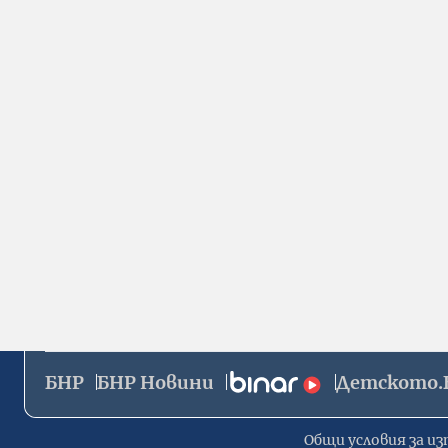
БНР
БНР Новини
Детското.
Общи условия за из