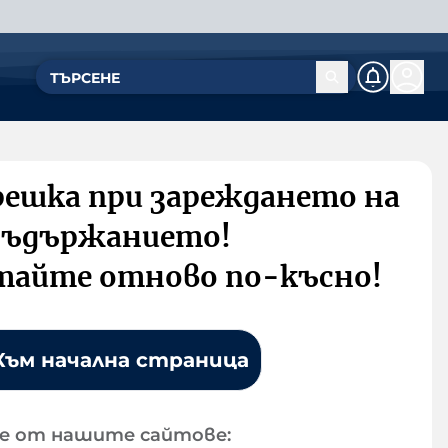
решка при зареждането на
съдържанието!
тайте отново по-късно!
Към начална страница
е от нашите сайтове: