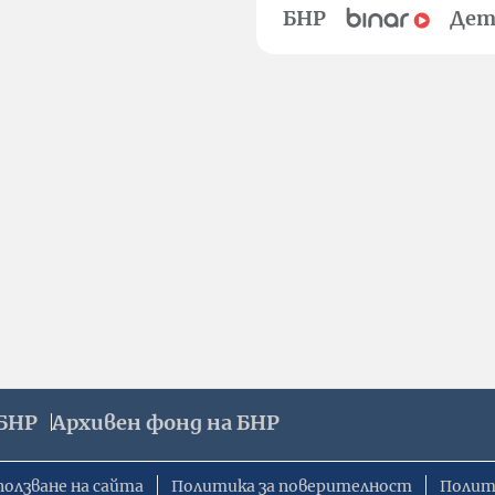
БНР
Дет
БНР
Архивен фонд на БНР
ползване на сайта
Политика за поверителност
Полит