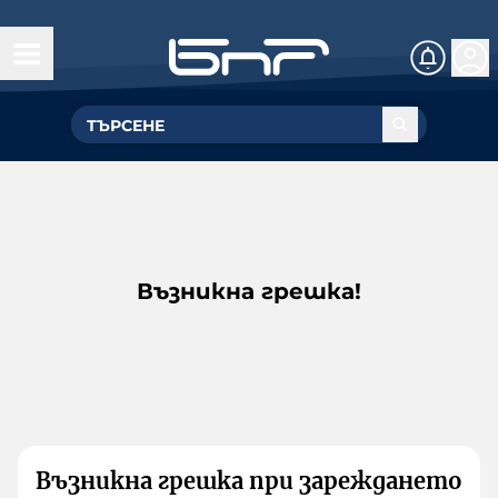
Възникна грешка!
Възникна грешка при зареждането