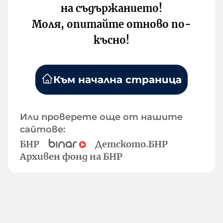
на съдържанието!
Моля, опитайте отново по-
късно!
Към начална страница
Или проверете още от нашите
сайтове:
БНР
Детското.БНР
Архивен фонд на БНР