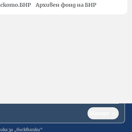
ското.БНР
Архивен фонд на БНР
Нагоре
ика за „бисквитки“