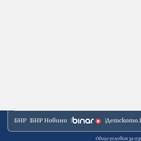
БНР
БНР Новини
Детското.
Общи условия за из