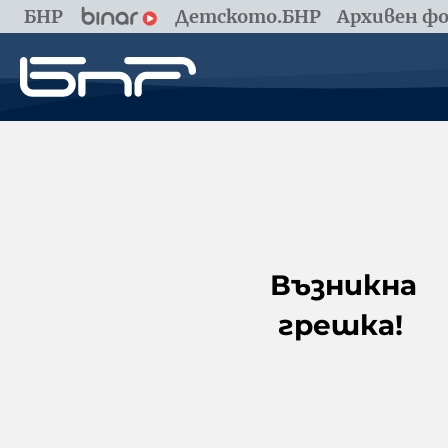
БНР
Детското.БНР
Архивен фо
Възникна
грешка!