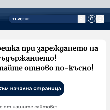
решка при зареждането на
съдържанието!
тайте отново по-късно!
Към начална страница
е от нашите сайтове: