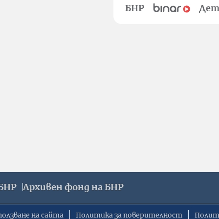
БНР
Дет
БНР
Архивен фонд на БНР
ползване на сайта
Политика за поверителност
Полит