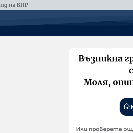
нд на БНР
Възникна г
Моля, опи
Или проверете ощ