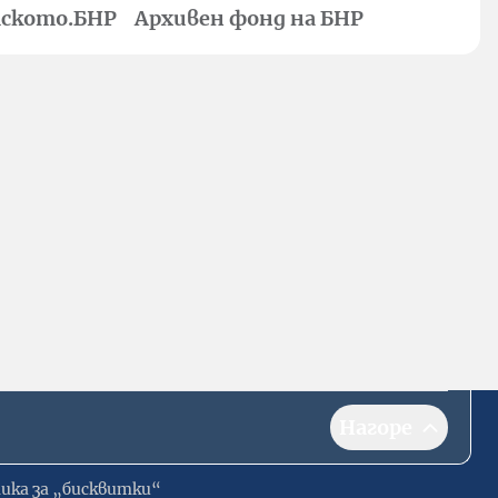
ското.БНР
Архивен фонд на БНР
Нагоре
ика за „бисквитки“