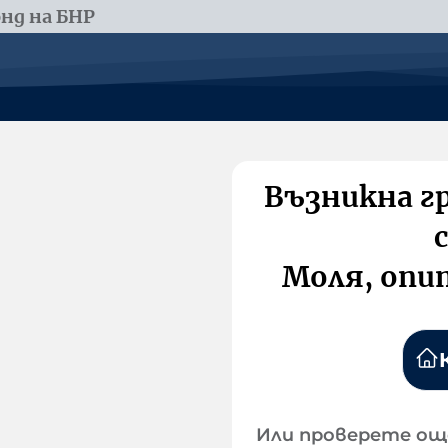
нд на БНР
Възникна г
Моля, опи
Или проверете ощ