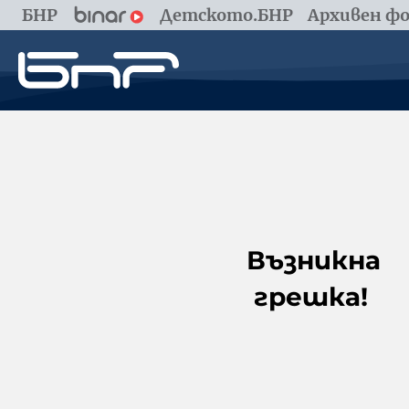
БНР
Детското.БНР
Архивен фо
Възникна
грешка!