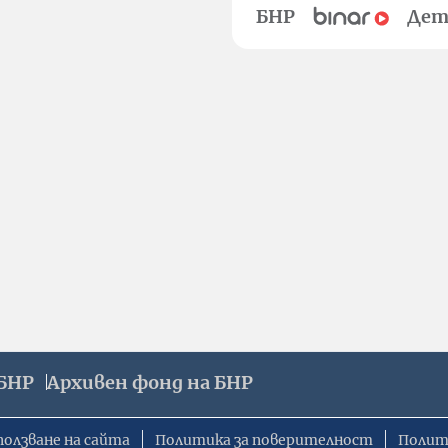
БНР
Дет
БНР
Архивен фонд на БНР
ползване на сайта
Политика за поверителност
Полит