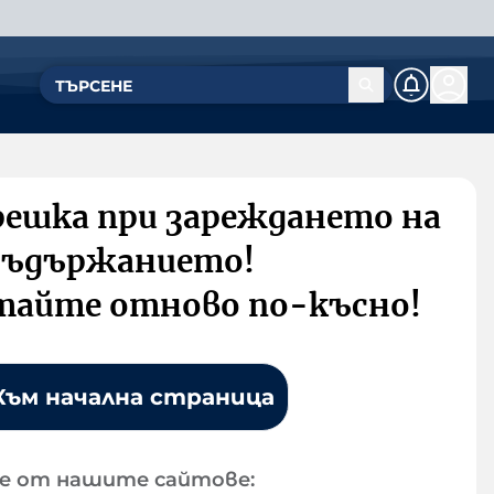
решка при зареждането на
съдържанието!
тайте отново по-късно!
Към начална страница
е от нашите сайтове: