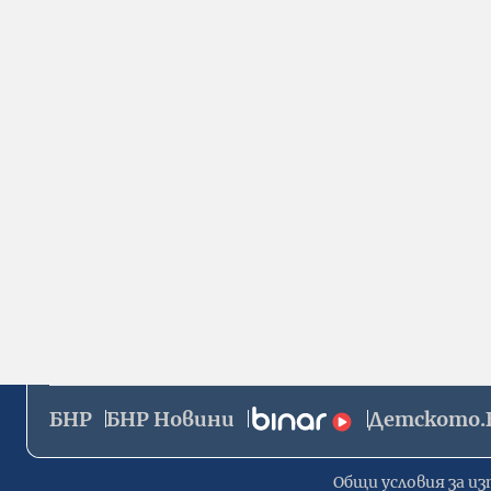
БНР
БНР Новини
Детското.
Общи условия за из